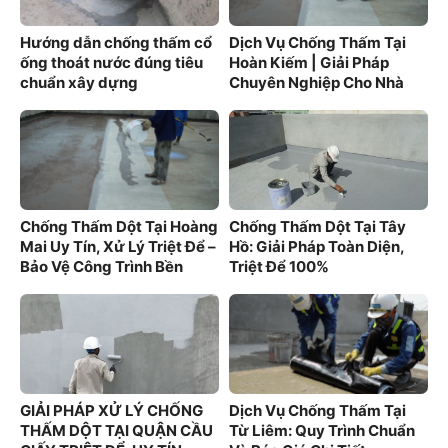
Hướng dẫn chống thấm cổ
Dịch Vụ Chống Thấm Tại
ống thoát nước đúng tiêu
Hoàn Kiếm | Giải Pháp
chuẩn xây dựng
Chuyên Nghiệp Cho Nhà
Phố Cổ
Chống Thấm Dột Tại Hoàng
Chống Thấm Dột Tại Tây
Mai Uy Tín, Xử Lý Triệt Để –
Hồ: Giải Pháp Toàn Diện,
Bảo Vệ Công Trình Bền
Triệt Để 100%
Vững
GIẢI PHÁP XỬ LÝ CHỐNG
Dịch Vụ Chống Thấm Tại
THẤM DỘT TẠI QUẬN CẦU
Từ Liêm: Quy Trình Chuẩn