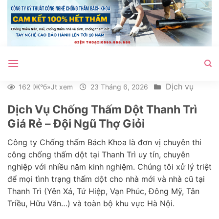
Bỏ
qua
nội
dung
Dịch vụ
162 lЖ°б»Јt xem
23 Tháng 6, 2026
Dịch Vụ Chống Thấm Dột Thanh Trì
Giá Rẻ – Đội Ngũ Thợ Giỏi
Công ty Chống thấm Bách Khoa là đơn vị chuyên thi
công chống thấm dột tại Thanh Trì uy tín, chuyên
nghiệp với nhiều năm kinh nghiệm. Chúng tôi xử lý triệt
để mọi tình trạng thấm dột cho nhà mới và nhà cũ tại
Thanh Trì (Yên Xá, Tứ Hiệp, Vạn Phúc, Đông Mỹ, Tân
Triều, Hữu Văn…) và toàn bộ khu vực Hà Nội.