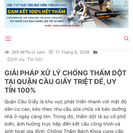
Bỏ
qua
nội
dung
289 lЖ°б»Јt xem
11 Tháng 6, 2026
Dịch vụ
Tin tức
GIẢI PHÁP XỬ LÝ CHỐNG THẤM DỘT
TẠI QUẬN CẦU GIẤY TRIỆT ĐỂ, UY
TÍN 100%
Quận Cầu Giấy là khu vực phát triển nhanh với mật độ
dân cư cao, kéo theo nhu cầu sửa chữa và bảo dưỡng
nhà ở ngày càng lớn. Trong đó, thấm dột là sự cố phổ
biến, ảnh hưởng trực tiếp đến kết cấu công trình và
sinh hoạt gia đình. Chống Thấm Bách Khoa cung cấp