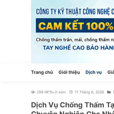
Bỏ
qua
nội
dung
Trang chủ
Giới thiệu
Dịch vụ
Gi
299 lЖ°б»Јt xem
11 Tháng 6, 2026
Dịch Vụ Chống Thấm Tại
Chuyên Nghiệp Cho Nh