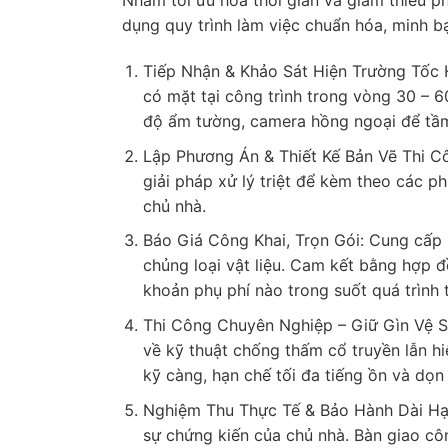
Nhằm tối ưu hóa thời gian và giảm thiểu ph
dụng quy trình làm việc chuẩn hóa, minh b
Tiếp Nhận & Khảo Sát Hiện Trường Tốc H
có mặt tại công trình trong vòng 30 – 6
độ ẩm tường, camera hồng ngoại để tầm
Lập Phương Án & Thiết Kế Bản Vẽ Thi Cô
giải pháp xử lý triệt để kèm theo các p
chủ nhà.
Báo Giá Công Khai, Trọn Gói: Cung cấp 
chủng loại vật liệu. Cam kết bằng hợp đ
khoản phụ phí nào trong suốt quá trình t
Thi Công Chuyên Nghiệp – Giữ Gìn Vệ Si
về kỹ thuật chống thấm cổ truyền lẫn hi
kỹ càng, hạn chế tối đa tiếng ồn và dọ
Nghiệm Thu Thực Tế & Bảo Hành Dài Hạn
sự chứng kiến của chủ nhà. Bàn giao cô