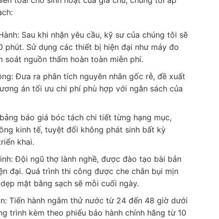
iền toái cho sinh hoạt của gia chủ, chúng tôi áp
ạch:
ành: Sau khi nhận yêu cầu, kỹ sư của chúng tôi sẽ
0 phút. Sử dụng các thiết bị hiện đại như máy đo
 soát nguồn thấm hoàn toàn miễn phí.
ng: Đưa ra phân tích nguyên nhân gốc rễ, đề xuất
hương án tối ưu chi phí phù hợp với ngân sách của
bảng báo giá bóc tách chi tiết từng hạng mục,
ồng kinh tế, tuyệt đối không phát sinh bất kỳ
riển khai.
nh: Đội ngũ thợ lành nghề, được đào tạo bài bản
ện đại. Quá trình thi công được che chắn bụi mịn
n dẹp mặt bằng sạch sẽ mỗi cuối ngày.
: Tiến hành ngâm thử nước từ 24 đến 48 giờ dưới
ng trình kèm theo phiếu bảo hành chính hãng từ 10