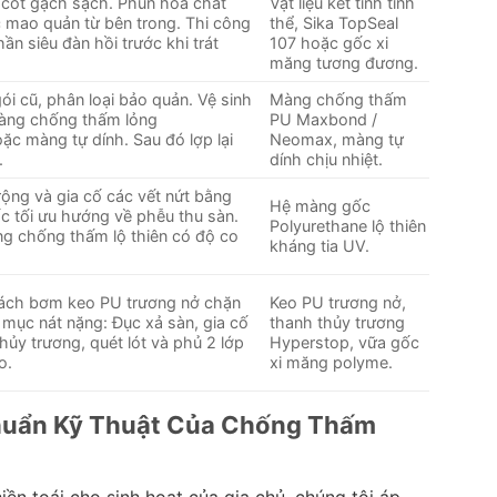
 cốt gạch sạch. Phun hóa chất
Vật liệu kết tinh tinh
ác mao quản từ bên trong. Thi công
thể, Sika TopSeal
ần siêu đàn hồi trước khi trát
107 hoặc gốc xi
măng tương đương.
ói cũ, phân loại bảo quản. Vệ sinh
Màng chống thấm
màng chống thấm lỏng
PU Maxbond /
oặc màng tự dính. Sau đó lợp lại
Neomax, màng tự
.
dính chịu nhiệt.
ộng và gia cố các vết nứt bằng
Hệ màng gốc
c tối ưu hướng về phễu thu sàn.
Polyurethane lộ thiên
ng chống thấm lộ thiên có độ co
kháng tia UV.
cách bơm keo PU trương nở chặn
Keo PU trương nở,
 mục nát nặng: Đục xả sàn, gia cố
thanh thủy trương
ủy trương, quét lót và phủ 2 lớp
Hyperstop, vữa gốc
o.
xi măng polyme.
Chuẩn Kỹ Thuật Của Chống Thấm