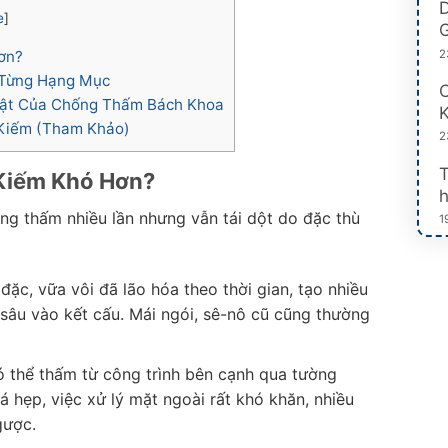
D
e
]
G
2
ơn?
 Từng Hạng Mục
C
uật Của Chống Thấm Bách Khoa
K
Kiếm (Tham Khảo)
2
Kiếm Khó Hơn?
h
ng thấm nhiều lần nhưng vẫn tái dột do đặc thù
1
đặc, vữa vôi đã lão hóa theo thời gian, tạo nhiều
sâu vào kết cấu. Mái ngói, sê-nô cũ cũng thường
 thể thấm từ công trình bên cạnh qua tường
 hẹp, việc xử lý mặt ngoài rất khó khăn, nhiều
gược.