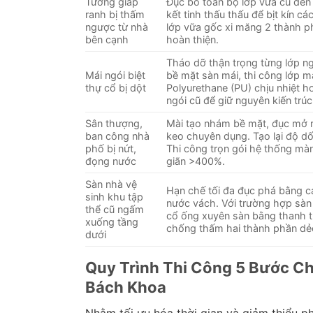
Tường giáp
Đục bỏ toàn bộ lớp vữa cũ đến
ranh bị thấm
kết tinh thấu thấu để bịt kín c
ngược từ nhà
lớp vữa gốc xi măng 2 thành ph
bên cạnh
hoàn thiện.
Tháo dỡ thận trọng từng lớp ng
Mái ngói biệt
bề mặt sàn mái, thi công lớp 
thự cổ bị dột
Polyurethane (PU) chịu nhiệt h
ngói cũ để giữ nguyên kiến trúc
Sân thượng,
Mài tạo nhám bề mặt, đục mở r
ban công nhà
keo chuyên dụng. Tạo lại độ dố
phố bị nứt,
Thi công trọn gói hệ thống mà
đọng nước
giãn >400%.
Sàn nhà vệ
Hạn chế tối đa đục phá bằng 
sinh khu tập
nước vách. Với trường hợp sàn
thể cũ ngấm
cổ ống xuyên sàn bằng thanh th
xuống tầng
chống thấm hai thành phần dẻ
dưới
Quy Trình Thi Công 5 Bước 
Bách Khoa