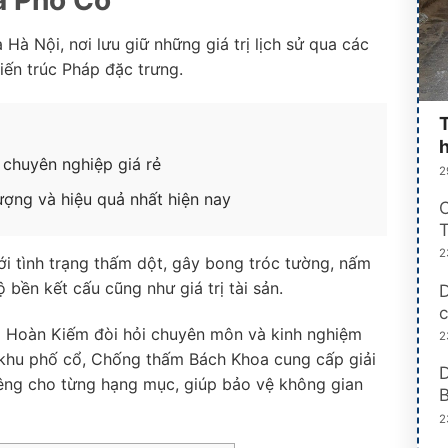
Hà Nội, nơi lưu giữ những giá trị lịch sử qua các
kiến trúc Pháp đặc trưng.
chuyên nghiệp giá rẻ
2
ợng và hiệu quả nhất hiện nay
T
2
ới tình trạng thấm dột, gây bong tróc tường, nấm
bền kết cấu cũng như giá trị tài sản.
D
c
ại Hoàn Kiếm đòi hỏi chuyên môn và kinh nghiệm
2
h khu phố cổ, Chống thấm Bách Khoa cung cấp giải
iêng cho từng hạng mục, giúp bảo vệ không gian
B
2