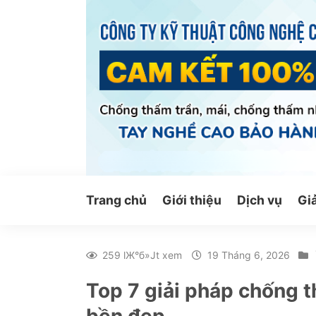
Bỏ
qua
nội
dung
Trang chủ
Giới thiệu
Dịch vụ
Gi
259 lЖ°б»Јt xem
19 Tháng 6, 2026
Top 7 giải pháp chống 
bền đẹp