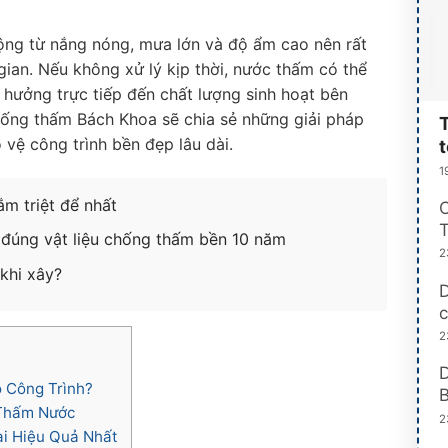
ộng từ nắng nóng, mưa lớn và độ ẩm cao nên rất
 gian. Nếu không xử lý kịp thời, nước thấm có thể
 hưởng trực tiếp đến chất lượng sinh hoạt bên
Chống thấm Bách Khoa sẽ chia sẻ những giải pháp
T
vệ công trình bền đẹp lâu dài.
t
1
m triệt để nhất
T
đúng vật liệu chống thấm bền 10 năm
2
khi xây?
D
c
2
 Công Trình?
B
 Thấm Nước
2
i Hiệu Quả Nhất