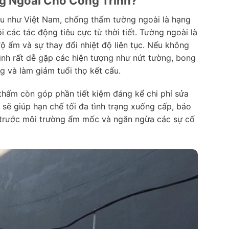
g Ngoài Cho Công Trình?
ều như Việt Nam, chống thấm tường ngoài là hạng
 các tác động tiêu cực từ thời tiết. Tường ngoài là
độ ẩm và sự thay đổi nhiệt độ liên tục. Nếu không
ình rất dễ gặp các hiện tượng như nứt tường, bong
g và làm giảm tuổi thọ kết cấu.
 thấm còn góp phần tiết kiệm đáng kể chi phí sửa
 sẽ giúp hạn chế tối đa tình trạng xuống cấp, bảo
h trước môi trường ẩm mốc và ngăn ngừa các sự cố