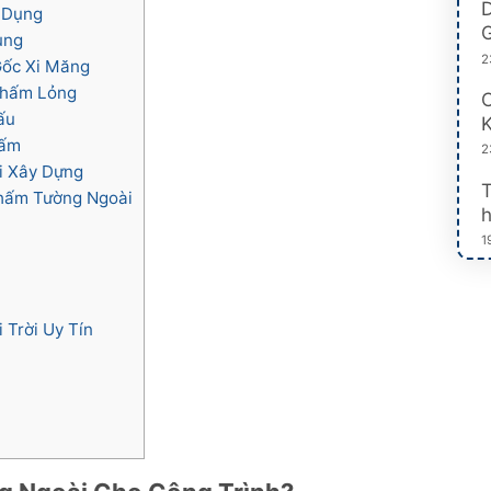
D
 Dụng
G
ụng
2
ốc Xi Măng
Thấm Lỏng
C
ấu
K
hấm
2
i Xây Dựng
hấm Tường Ngoài
h
1
Trời Uy Tín