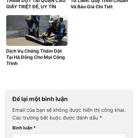
THẤM DỘT TẠI QUẬN CẦU
Từ Liêm: Quy Trình Chuẩn
GIẤY TRIỆT ĐỂ, UY TÍN
Và Báo Giá Chi Tiết
100%
Dịch Vụ Chống Thấm Dột
Tại Hà Đông Cho Mọi Công
Trình
Để lại một bình luận
Email của bạn sẽ không được hiển thị công khai.
Các trường bắt buộc được đánh dấu
*
Bình luận
*