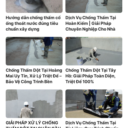
Hướng dẫn chống thấm cổ
Dịch Vụ Chống Thấm Tại
ống thoát nước đúng tiêu
Hoàn Kiếm | Giải Pháp
chuẩn xây dựng
Chuyên Nghiệp Cho Nhà
Phố Cổ
Chống Thấm Dột Tại Hoàng
Chống Thấm Dột Tại Tây
Mai Uy Tín, Xử Lý Triệt Để –
Hồ: Giải Pháp Toàn Diện,
Bảo Vệ Công Trình Bền
Triệt Để 100%
Vững
GIẢI PHÁP XỬ LÝ CHỐNG
Dịch Vụ Chống Thấm Tại