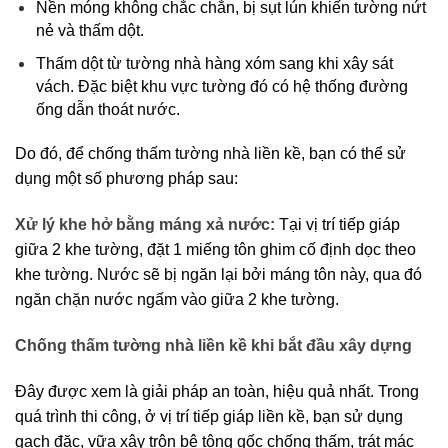
Nền móng không chắc chắn, bị sụt lún khiến tường nứt 
nẻ và thấm dột.
Thấm dột từ tường nhà hàng xóm sang khi xây sát 
vách. Đặc biệt khu vực tường đó có hệ thống đường 
ống dẫn thoát nước.
Do đó, để chống thấm tường nhà liền kề, bạn có thể sử 
dụng một số phương pháp sau:
Xử lý khe hở bằng máng xả nước: 
Tại vị trí tiếp giáp 
giữa 2 khe tường, đặt 1 miếng tôn ghim cố định dọc theo 
khe tường. Nước sẽ bị ngăn lại bởi máng tôn này, qua đó 
ngăn chặn nước ngấm vào giữa 2 khe tường.
Chống thấm tường nhà liền kề khi bắt đầu xây dựng
Đây được xem là giải pháp an toàn, hiệu quả nhất. Trong 
quá trình thi công, ở vị trí tiếp giáp liền kề, bạn sử dụng 
gạch đặc, vữa xây trộn bê tông gốc chống thấm, trát mác 