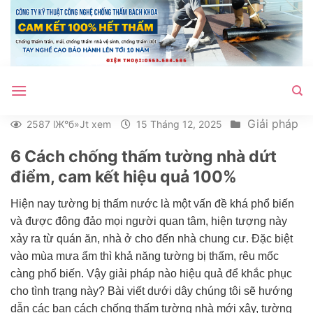
Bỏ
qua
nội
dung
Giải pháp
2587 lЖ°б»Јt xem
15 Tháng 12, 2025
6 Cách chống thấm tường nhà dứt
điểm, cam kết hiệu quả 100%
Hiện nay tường bị thấm nước là một vấn đề khá phổ biến
và được đông đảo mọi người quan tâm, hiện tượng này
xảy ra từ quán ăn, nhà ở cho đến nhà chung cư. Đặc biệt
vào mùa mưa ẩm thì khả năng tường bị thấm, rêu mốc
càng phổ biến. Vậy giải pháp nào hiệu quả để khắc phục
cho tình trạng này? Bài viết dưới dây chúng tôi sẽ hướng
dẫn các bạn cách chống thấm tường nhà mới xây, tường