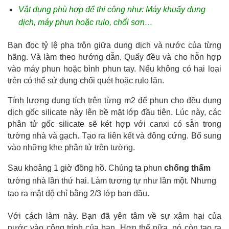
Vật dụng phù hợp để thi công như: Máy khuấy dung 
dịch, máy phun hoặc rulo, chổi sơn…
Bạn đọc tỷ lệ pha trộn giữa dung dịch và nước của từng 
hãng. Và làm theo hướng dẫn. Quấy đều và cho hỗn hợp 
vào máy phun hoặc bình phun tay. Nếu không có hai loại 
trên có thể sử dụng chổi quét hoặc rulo lăn.
Tính lượng dung tích trên từng m2 để phun cho đều dung 
dịch gốc silicate này lên bề mặt lớp đầu tiên. Lúc này, các 
phân tử gốc silicate sẽ két hợp với canxi có sẵn trong 
tường nhà và gạch. Tạo ra liên kết và đông cứng. Bổ sung 
vào những khe phân tử trên tường.
Sau khoảng 1 giờ đồng hồ. Chúng ta phun 
chống thấm
tường nhà lần thứ hai. Làm tương tự như lần một. Nhưng 
tạo ra mật độ chỉ bằng 2/3 lớp ban đầu.
Với cách làm này. Bạn đã yên tâm về sự xâm hại của 
nước vào công trình của bạn. Hơn thế nữa, nó còn tạo ra 