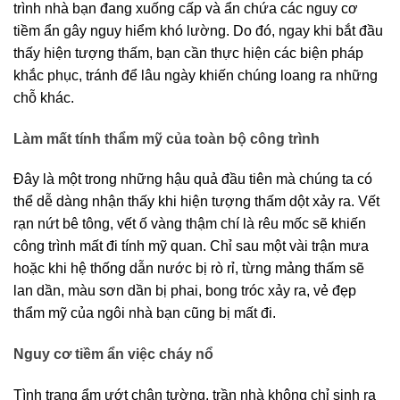
trình nhà bạn đang xuống cấp và ẩn chứa các nguy cơ 
tiềm ẩn gây nguy hiểm khó lường. 
Do đó, ngay khi bắt đầu 
thấy hiện tượng thấm, bạn cần thực hiện các biện pháp 
khắc phục, tránh để lâu ngày khiến chúng loang ra những 
chỗ khác.
Làm mất tính thẩm mỹ của toàn bộ công trình
Đây là một trong những hậu quả đầu tiên mà chúng ta có 
thể dễ dàng nhận thấy khi hiện tượng thấm dột xảy ra. Vết 
rạn nứt bê tông, vết ố vàng thậm chí là rêu mốc sẽ khiến 
công trình mất đi tính mỹ quan. 
Chỉ sau một vài trận mưa 
hoặc khi hệ thống dẫn nước bị rò rỉ, từng mảng thấm sẽ 
lan dần, màu sơn dần bị phai, bong tróc xảy ra, vẻ đẹp 
thẩm mỹ của ngôi nhà bạn cũng bị mất đi.
Nguy cơ tiềm ẩn việc cháy nổ
Tình trạng ẩm ướt chân tường, trần nhà không chỉ sinh ra 