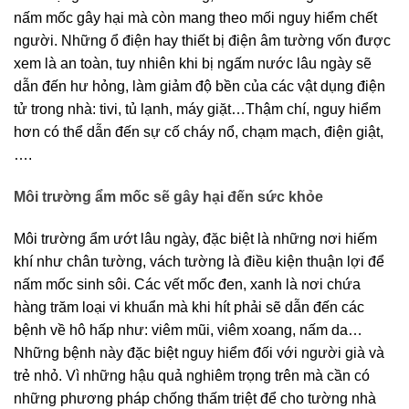
nấm mốc gây hại mà còn mang theo mối nguy hiểm chết 
người. Những ổ điện hay thiết bị điện âm tường vốn được 
xem là an toàn, tuy nhiên khi bị ngấm nước lâu ngày sẽ 
dẫn đến hư hỏng, làm giảm độ bền của các vật dụng điện 
tử trong nhà: tivi, tủ lạnh, máy giặt…
Thậm chí, nguy hiểm 
hơn có thể dẫn đến sự cố cháy nổ, chạm mạch, điện giật,
….
Môi trường ẩm mốc sẽ gây hại đến sức khỏe
Môi trường ẩm ướt lâu ngày, đặc biệt là những nơi hiếm 
khí như chân tường, vách tường là điều kiện thuận lợi để 
nấm mốc sinh sôi. 
Các vết mốc đen, xanh là nơi chứa 
hàng trăm loại vi khuẩn mà khi hít phải sẽ dẫn đến các 
bệnh về hô hấp như: viêm mũi, viêm xoang, nấm da… 
Những bệnh này đặc biệt nguy hiểm đối với người già và 
trẻ nhỏ. Vì những hậu quả nghiêm trọng trên mà cần có 
những phương pháp chống thấm triệt để cho tường nhà 