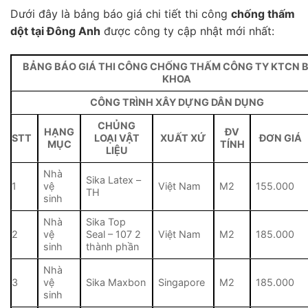
Dưới đây là bảng báo giá chi tiết thi công
chống thấm
dột tại Đông Anh
được công ty cập nhật mới nhất:
BẢNG BÁO GIÁ THI CÔNG CHỐNG THẤM CÔNG TY KTCN 
KHOA
CÔNG TRÌNH XÂY DỰNG DÂN DỤNG
CHỦNG
HẠNG
ĐV
STT
LOẠI VẬT
XUẤT XỨ
ĐƠN GIÁ
MỤC
TÍNH
LIỆU
Nhà
Sika Latex –
1
vệ
Việt Nam
M2
155.000
TH
sinh
Nhà
Sika Top
2
vệ
Seal – 107 2
Việt Nam
M2
185.000
sinh
thành phần
Nhà
3
vệ
Sika Maxbon
Singapore
M2
185.000
sinh