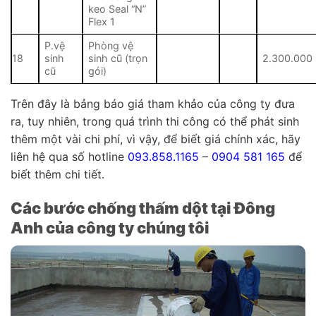
keo Seal “N”
Flex 1
P.vệ
Phòng vệ
18
sinh
sinh cũ (trọn
2.300.000
cũ
gói)
Trên đây là bảng báo giá tham khảo của công ty đưa
ra, tuy nhiên, trong quá trình thi công có thể phát sinh
thêm một vài chi phí, vì vậy, để biết giá chính xác, hãy
liên hệ qua số hotline
093.858.1165
–
0904 581 165
để
biết thêm chi tiết.
Các bước chống thấm dột tại Đông
Anh của công ty chúng tôi