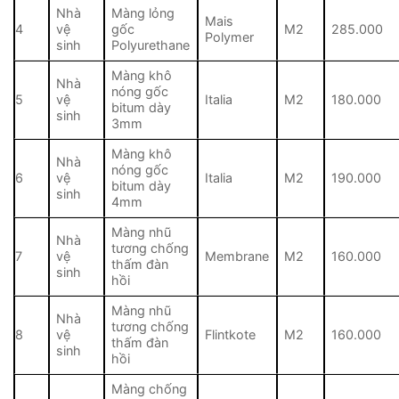
Nhà
Màng lỏng
Mais
4
vệ
gốc
M2
285.000
Polymer
sinh
Polyurethane
Màng khô
Nhà
nóng gốc
5
vệ
Italia
M2
180.000
bitum dày
sinh
3mm
Màng khô
Nhà
nóng gốc
6
vệ
Italia
M2
190.000
bitum dày
sinh
4mm
Màng nhũ
Nhà
tương chống
7
vệ
Membrane
M2
160.000
thấm đàn
sinh
hồi
Màng nhũ
Nhà
tương chống
8
vệ
Flintkote
M2
160.000
thấm đàn
sinh
hồi
Màng chống