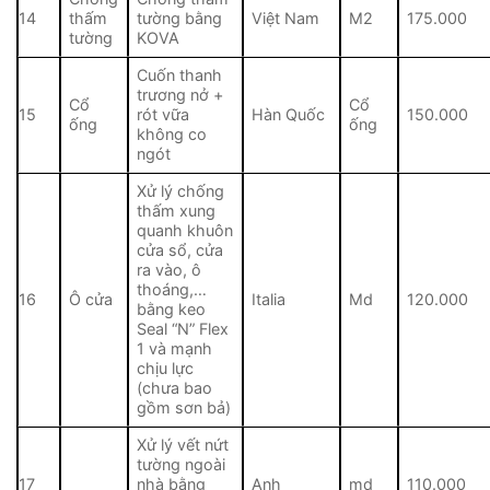
14
thấm
tường bằng
Việt Nam
M2
175.000
tường
KOVA
Cuốn thanh
trương nở +
Cổ
Cổ
15
rót vữa
Hàn Quốc
150.000
ống
ống
không co
ngót
Xử lý chống
thấm xung
quanh khuôn
cửa sổ, cửa
ra vào, ô
thoáng,…
16
Ô cửa
Italia
Md
120.000
bằng keo
Seal “N” Flex
1 và mạnh
chịu lực
(chưa bao
gồm sơn bả)
Xử lý vết nứt
tường ngoài
17
nhà bằng
Anh
md
110.000