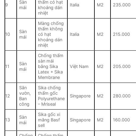
Sàn
thấm có hạt
9
Italia
M2
235.000
mái
khoáng dán
nhiệt
Màng chống
thấm không
Sàn
10
có hạt
Italia
M2
215.000
mái
khoáng dán
nhiệt
Chống thấm
sàn mái
Sàn
11
bằng Sika
Việt Nam
M2
205.000
mái
Latex + Sika
Membrane
Sân
Sika chống
vườn,
thấm gốc
12
Singapore
M2
280.000
Ban
Polyurethane
công
– Mriseal
Sika gốc xi
Sàn
13
măng Basf
Singapore
M2
160.000
mái
sell
Chống
Chống thấm