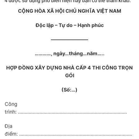
4 được sử dụng phổ biến hiện nay bạn có thể tham khảo:
CỘNG HÒA XÃ HỘI CHỦ NGHĨA VIỆT NAM
Độc lập – Tự do – Hạnh phúc
———————–
…………, ngày…tháng…năm…..
HỢP ĐỒNG XÂY DỰNG NHÀ CẤP 4 THI CÔNG TRỌN
GÓI
(Số:…)
Công
trình: ………………………………………………………………………
Địa
điểm: …………………………………………………………………………