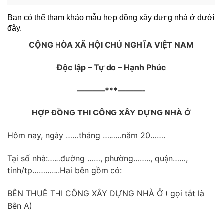
Bạn có thể tham khảo mẫu hợp đồng xây dựng nhà ở dưới 
đây.
CỘNG HÒA XÃ HỘI CHỦ NGHĨA VIỆT NAM
Độc lập – Tự do – Hạnh Phúc
———–***———-
HỢP ĐỒNG THI CÔNG XÂY DỰNG NHÀ Ở
Hôm nay, ngày ……tháng ………năm 20…….
Tại số nhà:……đường ……, phường…….., quận……,
tỉnh/tp………….Hai bên gồm có:
BÊN THUÊ THI CÔNG XÂY DỰNG NHÀ Ở ( gọi tắt là
Bên A)