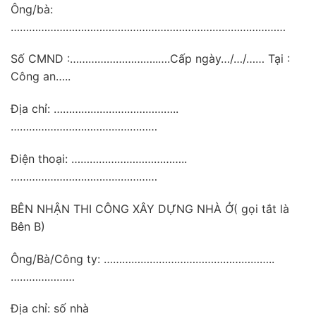
Ông/bà:
………………………………………………………………………………
Số CMND :………………………..….Cấp ngày…/…/…… Tại :
Công an…..
Địa chỉ: …………………………………..
…………………………………………
Điện thoại: ………………………………..
…………………………………………
BÊN NHẬN THI CÔNG XÂY DỰNG NHÀ Ở( gọi tắt là
Bên B)
Ông/Bà/Công ty: ………………………………………………..
…………………
Địa chỉ: số nhà