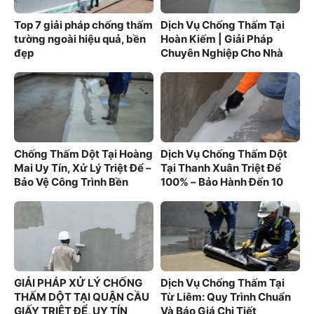
Top 7 giải pháp chống thấm
Dịch Vụ Chống Thấm Tại
tường ngoài hiệu quả, bền
Hoàn Kiếm | Giải Pháp
đẹp
Chuyên Nghiệp Cho Nhà
Phố Cổ
Chống Thấm Dột Tại Hoàng
Dịch Vụ Chống Thấm Dột
Mai Uy Tín, Xử Lý Triệt Để –
Tại Thanh Xuân Triệt Để
Bảo Vệ Công Trình Bền
100% – Bảo Hành Đến 10
Vững
Năm
GIẢI PHÁP XỬ LÝ CHỐNG
Dịch Vụ Chống Thấm Tại
THẤM DỘT TẠI QUẬN CẦU
Từ Liêm: Quy Trình Chuẩn
GIẤY TRIỆT ĐỂ, UY TÍN
Và Báo Giá Chi Tiết